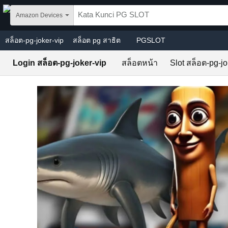
Skip to main content
Amazon Devices
สล็อต-pg-joker-vip
สล็อต pg สาธิต
PGSLOT
Login สล็อต-pg-joker-vip
สล็อตหน้า
Slot สล็อต-pg-jo