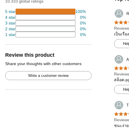
33.333 global ratings
5 star
100%
R
4 star
0%
3 star
0%
Reviewe
2 star
0%
เป็นเรื่
1 star
0%
Hel
Review this product
A
Share your thoughts with other customers
Reviewe
Write a customer review
สล็อต-p
Hel
T
Reviewe
ชนะง่าย