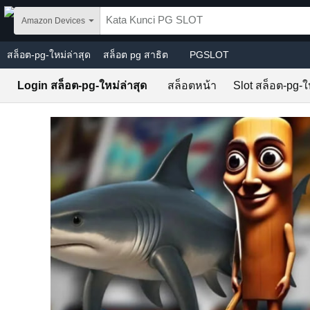
Skip to main content
Amazon Devices
สล็อต-pg-ใหม่ล่าสุด
สล็อต pg สาธิต
PGSLOT
Login สล็อต-pg-ใหม่ล่าสุด
สล็อตหน้า
Slot สล็อต-pg-ใ