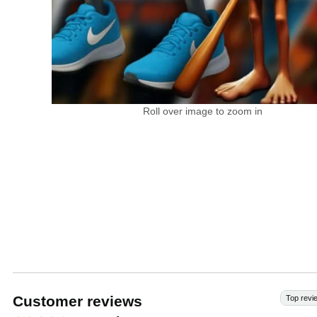
Roll over image to zoom in
Customer reviews
Top revi