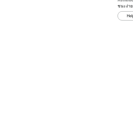
Reviewe
ชนะง่าย
Hel