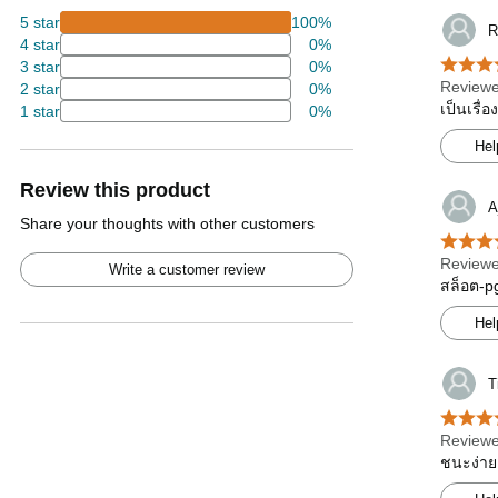
5 star
100%
R
4 star
0%
3 star
0%
Reviewe
2 star
0%
เป็นเรื่
1 star
0%
Hel
Review this product
A
Share your thoughts with other customers
Reviewe
Write a customer review
สล็อต-pg
Hel
T
Reviewe
ชนะง่าย