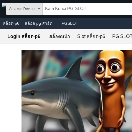
Skip to main content
Amazon Devices
สล็อต-p6
สล็อต pg สาธิต
PGSLOT
Login สล็อต-p6
สล็อตหน้า
Slot สล็อต-p6
PG SLO