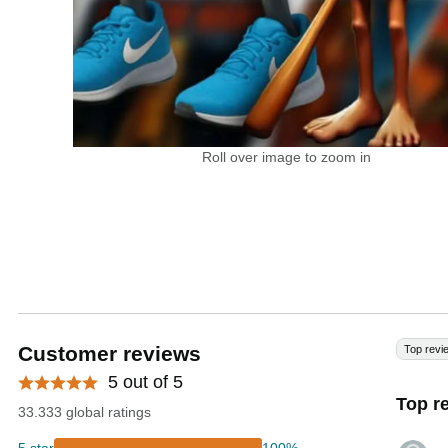
Roll over image to zoom in
Customer reviews
Top revi
5 out of 5
Top r
33.333 global ratings