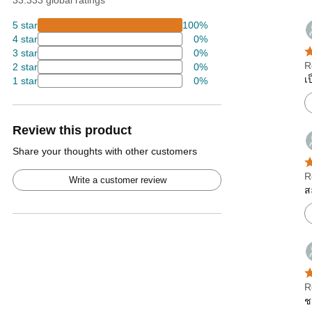
33.333 global ratings
5 star
100%
4 star
0%
3 star
0%
R
2 star
0%
เ
1 star
0%
Review this product
Share your thoughts with other customers
R
Write a customer review
ส
R
ช