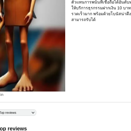
ตัวแทนการพนันที่เชื่อถือได้อันดับ
ให้บริการธุรกรรมฝากเงิน 10 บาท
รวดเร็วมาก พร้อมด้วยโบนัสน่าดึง
สามารถรับได้
in
Top reviews
op reviews