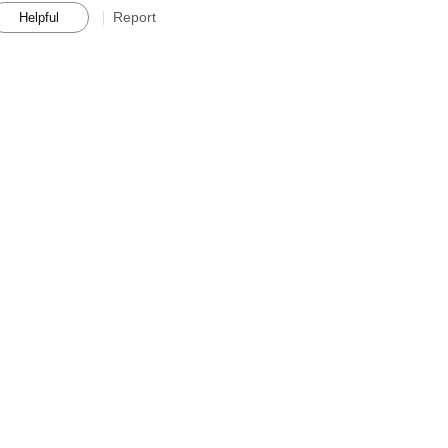
Report
Helpful