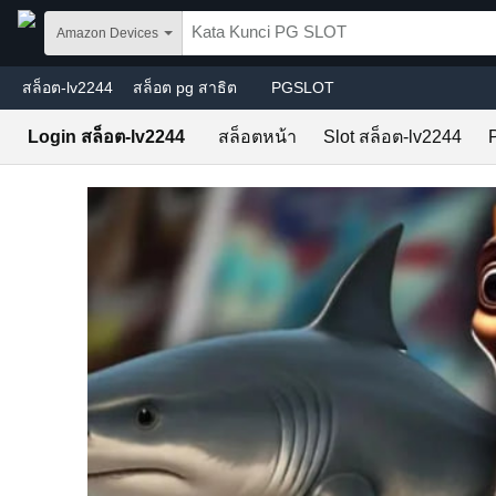
Skip to main content
Amazon Devices
สล็อต-lv2244
สล็อต pg สาธิต
PGSLOT
Login สล็อต-lv2244
สล็อตหน้า
Slot สล็อต-lv2244