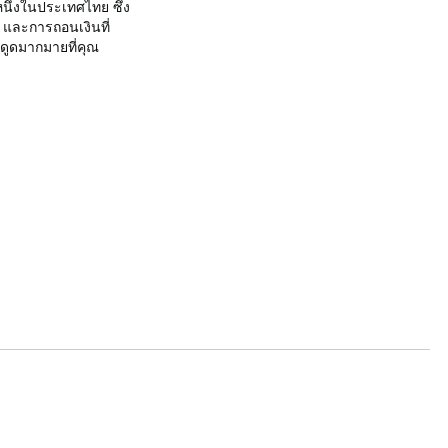
หนึ่งในประเทศไทย ซึ่ง
 และการถอนเงินที่
ดูดมากมายที่คุณ