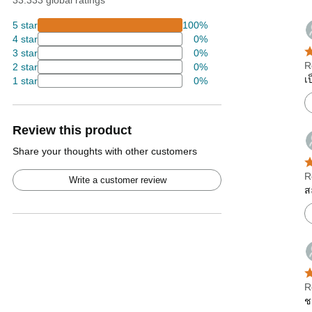
33.333 global ratings
5 star
100%
4 star
0%
3 star
0%
R
2 star
0%
เ
1 star
0%
Review this product
Share your thoughts with other customers
R
Write a customer review
ส
R
ช