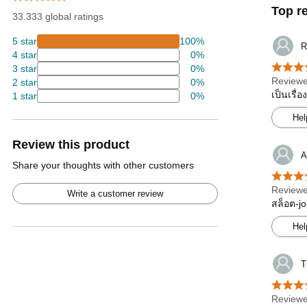
Top r
33.333 global ratings
5 star
100%
R
4 star
0%
3 star
0%
Reviewe
2 star
0%
เป็นเรื่
1 star
0%
Hel
Review this product
A
Share your thoughts with other customers
Reviewe
Write a customer review
สล็อต-jo
Hel
T
Reviewe