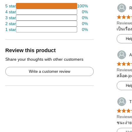
5 star
100%
R
4 star
0%
3 star
0%
Reviewe
2 star
0%
เป็นเรื่
1 star
0%
Hel
Review this product
A
Share your thoughts with other customers
Reviewe
Write a customer review
สล็อต-jo
Hel
T
Reviewe
ชนะง่าย