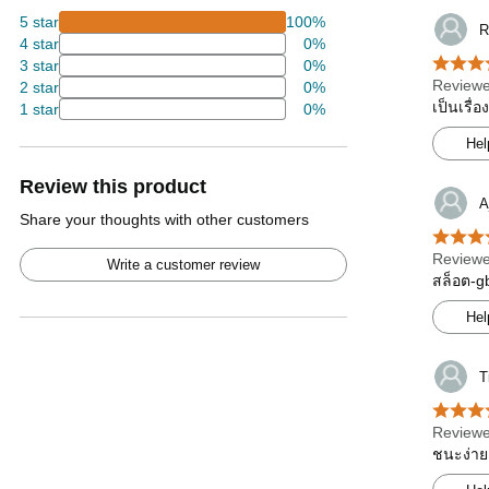
5 star
100%
R
4 star
0%
3 star
0%
Reviewe
2 star
0%
เป็นเรื่
1 star
0%
Hel
Review this product
A
Share your thoughts with other customers
Reviewe
Write a customer review
สล็อต-g
Hel
T
Reviewe
ชนะง่าย