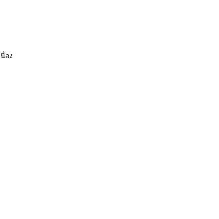
นื่อง