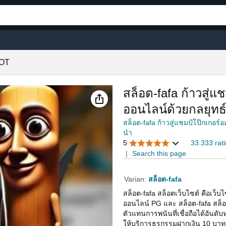
OT
สล็อต-fafa ก้าวสู่แช
ออนไลน์ด้วยกลยุทธ์
สล็อต-fafa ก้าวสู่แชมป์โป๊กเกอร์อ
นำ
5
33.333 rat
|
Search this page
Varian:
สล็อต-fafa
สล็อต-fafa สล็อตเว็บไซต์ คือเว็บ
ออนไลน์ PG และ สล็อต-fafa สล็อต
ตัวแทนการพนันที่เชื่อถือได้อันดับ
ให้บริการธุรกรรมฝากเงิน 10 บาท