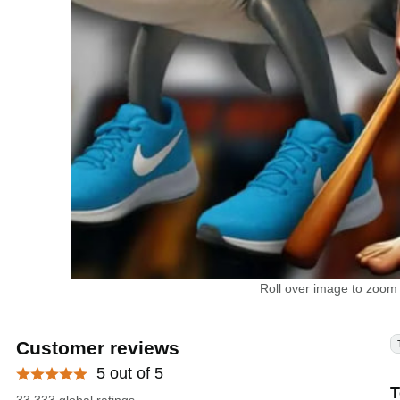
Roll over image to zoom 
Customer reviews
5 out of 5
T