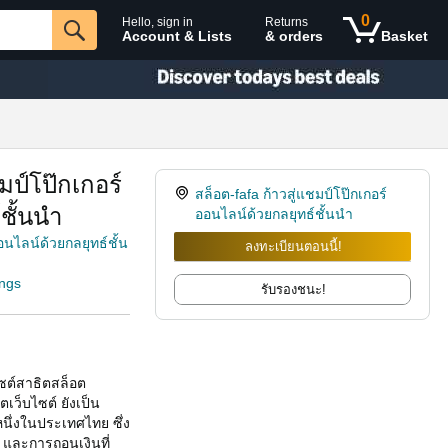
0
Hello, sign in
Returns
Account & Lists
& orders
Basket
มป์โป๊กเกอร์
สล็อต-fafa ก้าวสู่แชมป์โป๊กเกอร์
ชั้นนำ
ออนไลน์ด้วยกลยุทธ์ชั้นนำ
อนไลน์ด้วยกลยุทธ์ชั้น
ลงทะเบียนตอนนี้!
ings
รับรองชนะ!
ไซต์สาธิตสล็อต
เว็บไซต์ ยังเป็น
หนึ่งในประเทศไทย ซึ่ง
 และการถอนเงินที่