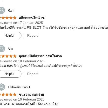
Raffi
สล็อตออนไลน์ PG
eviewed on 17 Januari 2025
ป็นเรื่องดีที่การเล่น PG SLOT มักจะได้รับชัยชนะสูงสุดและผลกำไรอย่างต่อเ
Report
Helpful
Ajis
คุณสมบัติมีความน่าสนใจมาก
eviewed on 10 Februari 2025
ล็อต-fafa ก้าวสู่แชมป์โป๊กเกอร์ออนไลน์ด้วยกลยุทธ์ชั้นนำ
Report
Helpful
Tiktokers Gabut
ชนะง่าย ถอนง่าย
eviewed on 10 Februari 2025
นะง่ายและถอนง่ายโดยไม่ต้องหักเงินใดๆ