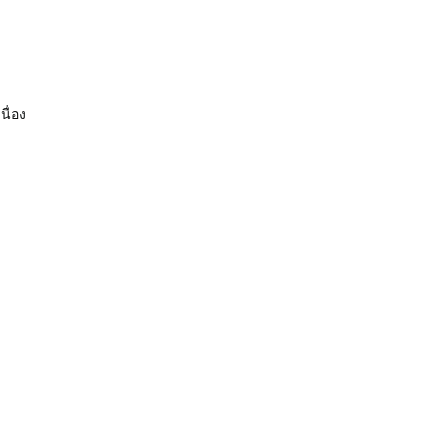
นื่อง