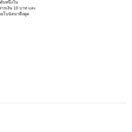
นดับหนึ่งใน
ฝากเงิน 10 บาท และ
วยโบนัสน่าดึงดูด