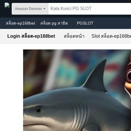
Skip to main content
Amazon Devices
สล็อต-ep168bet
สล็อต pg สาธิต
PGSLOT
Login สล็อต-ep168bet
สล็อตหน้า
Slot สล็อต-ep168b