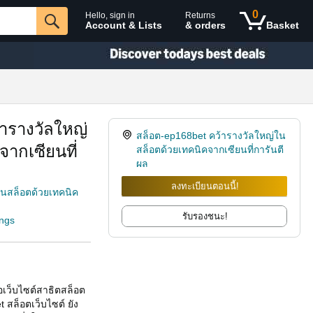
0
Hello, sign in
Returns
Account & Lists
& orders
Basket
ารางวัลใหญ่
สล็อต-ep168bet คว้ารางวัลใหญ่ใน
ากเซียนที่
สล็อตด้วยเทคนิคจากเซียนที่การันตี
ผล
ลงทะเบียนตอนนี้!
ในสล็อตด้วยเทคนิค
รับรองชนะ!
ings
อเว็บไซต์สาธิตสล็อต
สล็อตเว็บไซต์ ยัง