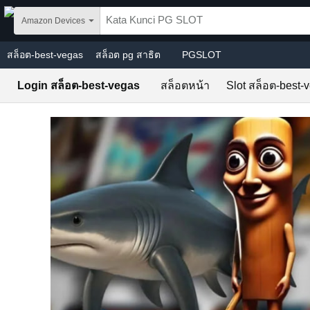
Skip to main content
Amazon Devices
สล็อต-best-vegas
สล็อต pg สาธิต
PGSLOT
Login สล็อต-best-vegas
สล็อตหน้า
Slot สล็อต-best-