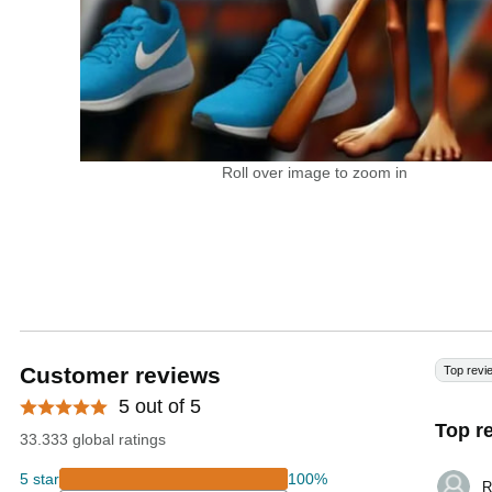
Roll over image to zoom in
Customer reviews
Top revi
5 out of 5
Top r
33.333 global ratings
5 star
100%
R