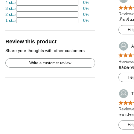
4 star
0%
3 star
0%
Reviewe
2 star
0%
เป็นเรื่
1 star
0%
Hel
Review this product
A
Share your thoughts with other customers
Reviewe
Write a customer review
สล็อต-9
Hel
T
Reviewe
ชนะง่าย
Hel