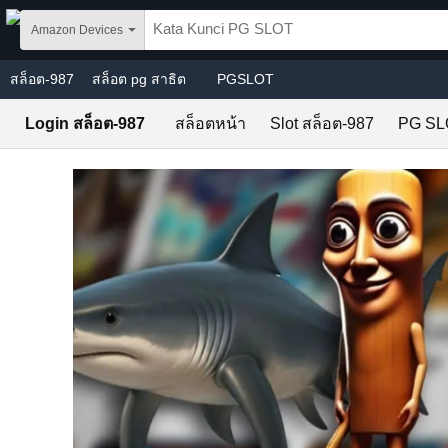
Skip to main content
Amazon Devices
สล็อต-987
สล็อต pg สาธิต
PGSLOT
Login สล็อต-987
สล็อตหน้า
Slot สล็อต-987
PG SL