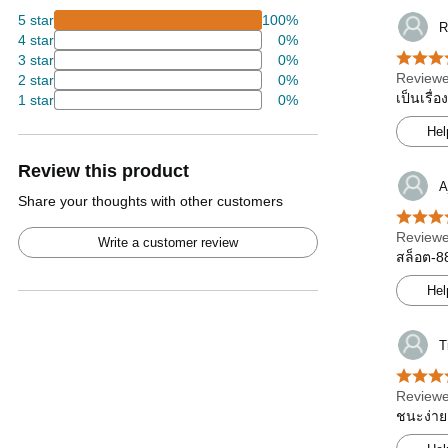
5 star
100%
R
4 star
0%
3 star
0%
Reviewe
2 star
0%
เป็นเรื่
1 star
0%
Hel
Review this product
A
Share your thoughts with other customers
Reviewe
Write a customer review
สล็อต-88
Hel
T
Reviewe
ชนะง่าย