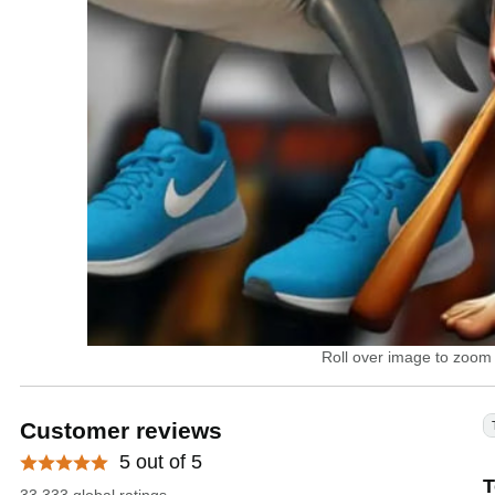
Roll over image to zoom 
Customer reviews
5 out of 5
T