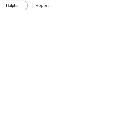
Report
Helpful