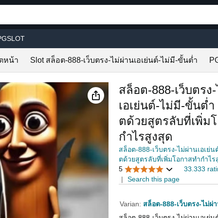
PGSLOT
ตหน้า
Slot สล็อต-888-เว็บตรง-ไม่ผ่านเอเย่นต์-ไม่มี-ขั้นต่ำ
P
สล็อต-888-เว็บตรง-
เอเย่นต์-ไม่มี-ขั้นต่ำ 
ตด้วยสูตรลับที่เพิ่
กำไรสูงสุด
สล็อต-888-เว็บตรง-ไม่ผ่านเอเย่นต์-ไ
ตด้วยสูตรลับที่เพิ่มโอกาสทำกำไรส
5
33.333 rat
|
Search this page
Varian:
สล็อต-888-เว็บตรง-ไม่ผ่านเ
สล็อต-888-เว็บตรง-ไม่ผ่านเอเย่นต์-