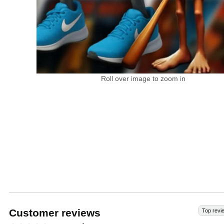
Roll over image to zoom in
Customer reviews
Top revi