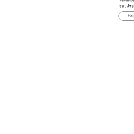
Reviewe
ชนะง่าย
Hel