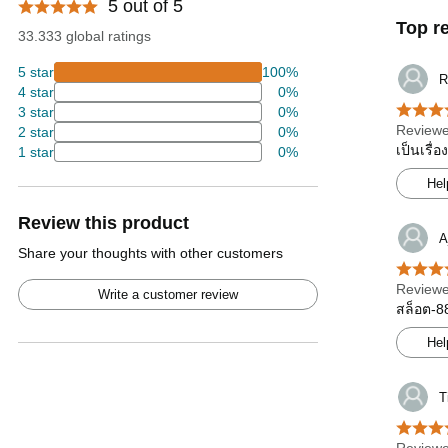
5 out of 5
Top r
33.333 global ratings
5 star
100%
R
4 star
0%
3 star
0%
Reviewe
2 star
0%
เป็นเรื่
1 star
0%
Hel
Review this product
A
Share your thoughts with other customers
Reviewe
Write a customer review
สล็อต-8
Hel
T