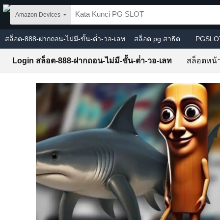
Skip to main content
Amazon Devices
สล็อต-888-ฝากถอน-ไม่มี-ขั้น-ต่ํา-วอ-เลท
สล็อต pg สาธิต
PGSLO
Login สล็อต-888-ฝากถอน-ไม่มี-ขั้น-ต่ํา-วอ-เลท
สล็อตหน้