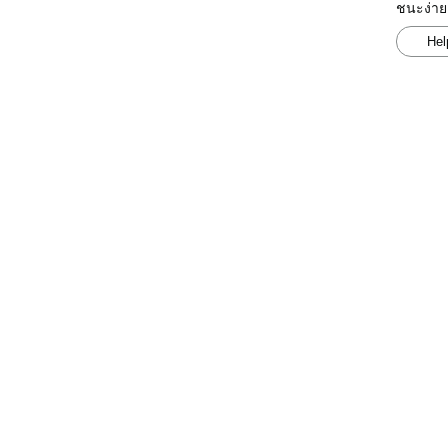
ชนะง่าย
Hel