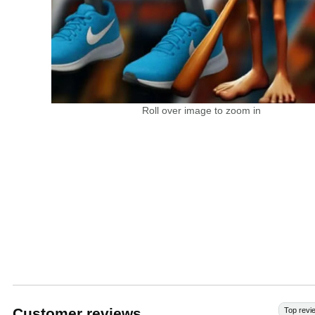
Roll over image to zoom in
Customer reviews
Top revi