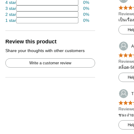
4 star
0%
3 star
0%
Reviewe
2 star
0%
เป็นเรื่
1 star
0%
Hel
Review this product
A
Share your thoughts with other customers
Reviewe
Write a customer review
สล็อต-56
Hel
T
Reviewe
ชนะง่าย
Hel