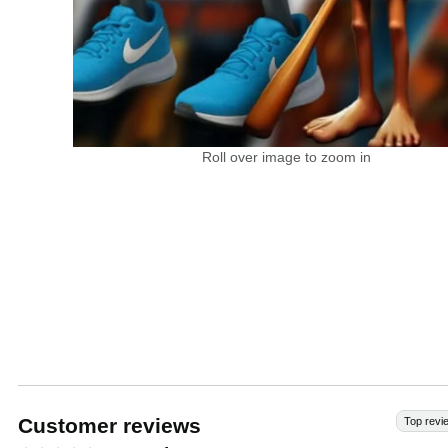
Roll over image to zoom in
Customer reviews
Top revi