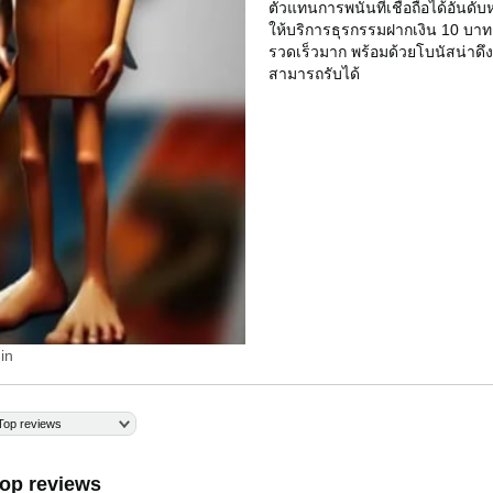
ตัวแทนการพนันที่เชื่อถือได้อันดับ
ให้บริการธุรกรรมฝากเงิน 10 บาท
รวดเร็วมาก พร้อมด้วยโบนัสน่าดึง
สามารถรับได้
in
Top reviews
op reviews