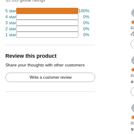
33.333 global ratings
5 star
100%
4 star
0%
3 star
0%
R
2 star
0%
เ
1 star
0%
Review this product
Share your thoughts with other customers
R
Write a customer review
ส
R
ช