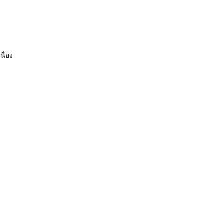
นื่อง