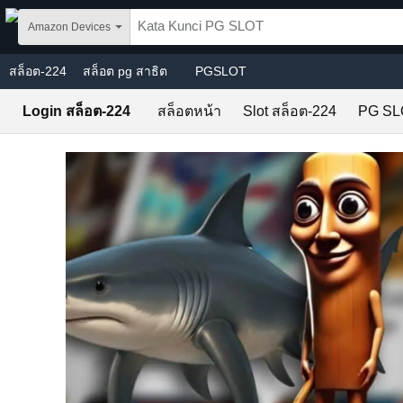
Skip to main content
Amazon Devices
สล็อต-224
สล็อต pg สาธิต
PGSLOT
Login สล็อต-224
สล็อตหน้า
Slot สล็อต-224
PG SL