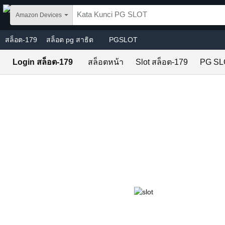
Skip to main content
Amazon Devices
สล็อต-179
สล็อต pg สาธิต
PGSLOT
Login สล็อต-179
สล็อตหน้า
Slot สล็อต-179
PG SL