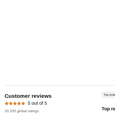
Customer reviews
Top revi
5 out of 5
Top r
33.333 global ratings