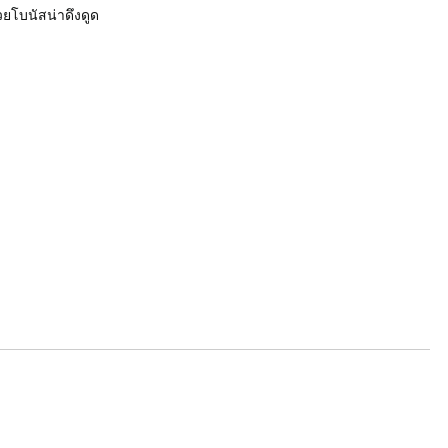
วยโบนัสน่าดึงดูด