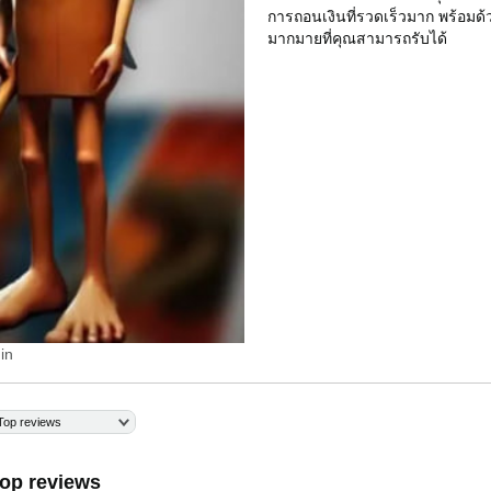
การถอนเงินที่รวดเร็วมาก พร้อมด้
มากมายที่คุณสามารถรับได้
in
Top reviews
op reviews