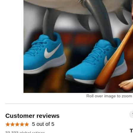
Roll over image to zoom 
Customer reviews
5 out of 5
T