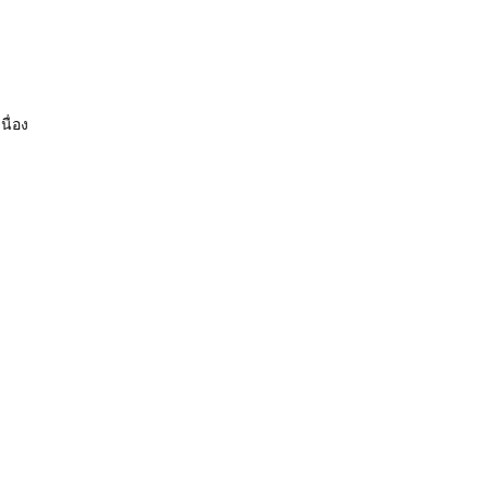
นื่อง