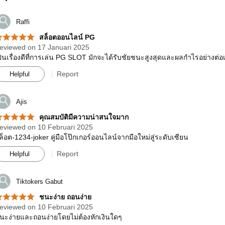
Raffi
สล็อตออนไลน์ PG
eviewed on 17 Januari 2025
ป็นเรื่องดีที่การเล่น PG SLOT มักจะได้รับชัยชนะสูงสุดและผลกำไรอย่างต่อเ
Report
Helpful
Ajis
คุณสมบัติมีความน่าสนใจมาก
eviewed on 10 Februari 2025
ล็อต-1234-joker คู่มือโป๊กเกอร์ออนไลน์จากมือใหม่สู่ระดับเซียน
Report
Helpful
Tiktokers Gabut
ชนะง่าย ถอนง่าย
eviewed on 10 Februari 2025
นะง่ายและถอนง่ายโดยไม่ต้องหักเงินใดๆ