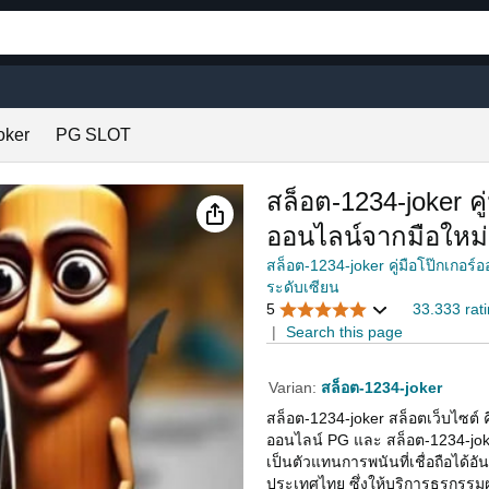
oker
PG SLOT
สล็อต-1234-joker คู่
ออนไลน์จากมือใหม่ส
สล็อต-1234-joker คู่มือโป๊กเกอร์อ
ระดับเซียน
5
33.333 rat
|
Search this page
Varian:
สล็อต-1234-joker
สล็อต-1234-joker สล็อตเว็บไซต์ 
ออนไลน์ PG และ สล็อต-1234-joke
เป็นตัวแทนการพนันที่เชื่อถือได้อั
ประเทศไทย ซึ่งให้บริการธุรกรรม