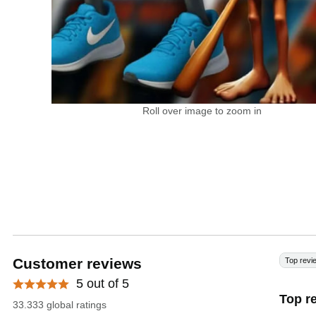
Roll over image to zoom in
Customer reviews
Top revi
5 out of 5
Top r
33.333 global ratings