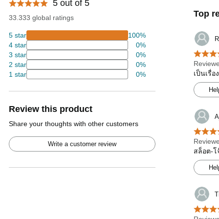
5 out of 5
Top r
33.333 global ratings
5 star
100%
R
4 star
0%
3 star
0%
Reviewe
2 star
0%
เป็นเรื่
1 star
0%
Hel
Review this product
A
Share your thoughts with other customers
Reviewe
Write a customer review
สล็อต-โจ
Hel
T