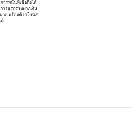
การพนันที่เชื่อถือได้
ริการธุรกรรมฝากเงิน
มาก พร้อมด้วยโบนัส
ด้