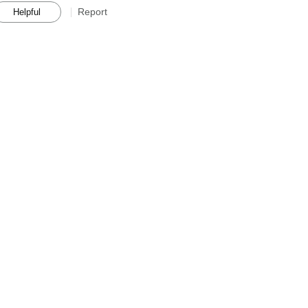
Report
Helpful