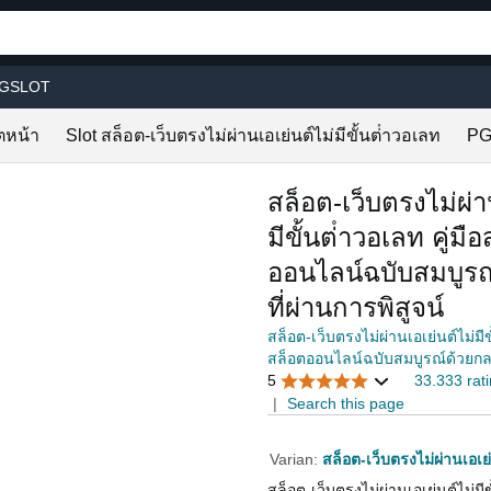
GSLOT
ตหน้า
Slot สล็อต-เว็บตรงไม่ผ่านเอเย่นต์ไม่มีขั้นต่ําวอเลท
PG
สล็อต-เว็บตรงไม่ผ่า
มีขั้นต่ําวอเลท คู่มื
ออนไลน์ฉบับสมบูรณ
ที่ผ่านการพิสูจน์
สล็อต-เว็บตรงไม่ผ่านเอเย่นต์ไม่มีขั
สล็อตออนไลน์ฉบับสมบูรณ์ด้วยกลยุ
5
33.333 rat
|
Search this page
Varian:
สล็อต-เว็บตรงไม่ผ่านเอเย่
สล็อต-เว็บตรงไม่ผ่านเอเย่นต์ไม่มี