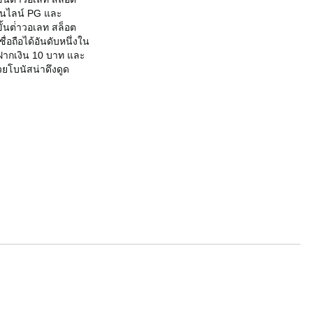
ออนไลน์ PG และ
ขั้นต่ําวอเลท สล็อต
ื่อถือได้อันดับหนึ่งใน
ฝากเงิน 10 บาท และ
วยโบนัสน่าดึงดูด