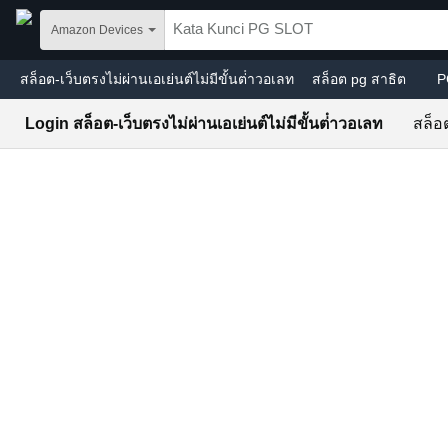
Skip to main content
Amazon Devices
สล็อต-เว็บตรงไม่ผ่านเอเย่นต์ไม่มีขั้นต่ําวอเลท
สล็อต pg สาธิต
P
Login สล็อต-เว็บตรงไม่ผ่านเอเย่นต์ไม่มีขั้นต่ําวอเลท
สล็อ