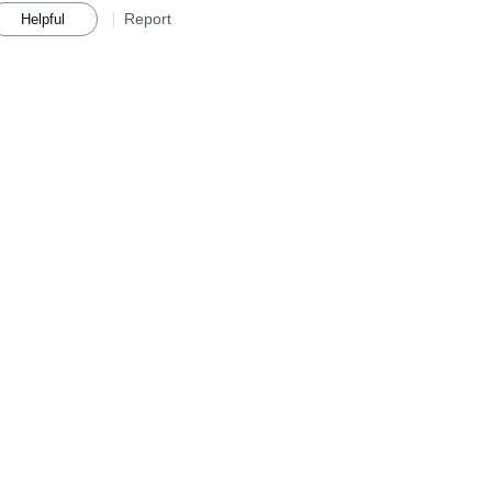
Report
Helpful