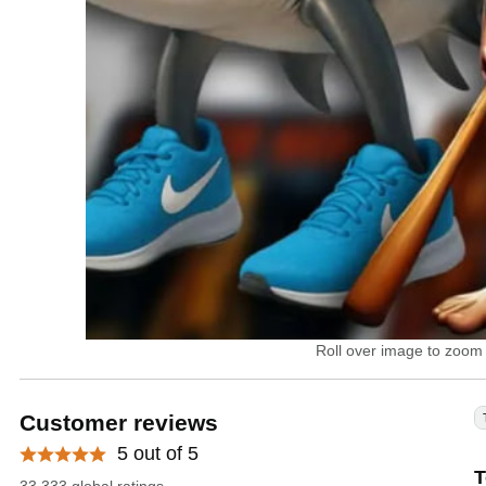
Roll over image to zoom 
Customer reviews
5 out of 5
T