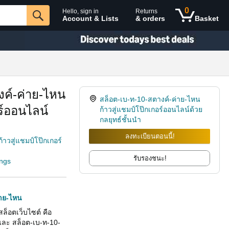
0
Hello, sign in
Returns
Account & Lists
& orders
Basket
งค์-ค่าย-ไหน
สล็อต-เบ-ท-10-สตางค์-ค่าย-ไหน
ร์ออนไลน์
ก้าวสู่แชมป์โป๊กเกอร์ออนไลน์ด้วย
กลยุทธ์ชั้นนำ
ลงทะเบียนตอนนี้!
าวสู่แชมป์โป๊กเกอร์
รับรองชนะ!
ings
่าย-ไหน
ล็อตเว็บไซต์ คือ
และ สล็อต-เบ-ท-10-