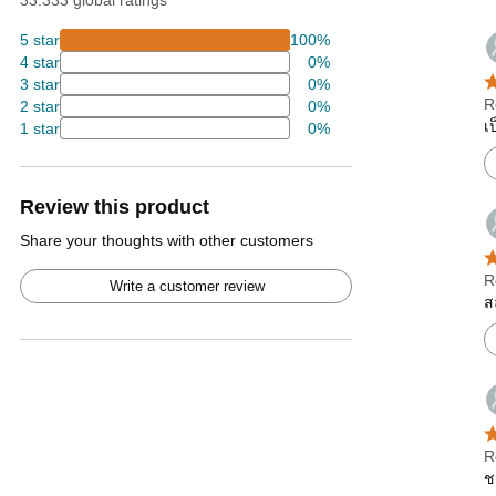
33.333 global ratings
5 star
100%
4 star
0%
3 star
0%
R
2 star
0%
เ
1 star
0%
Review this product
Share your thoughts with other customers
R
Write a customer review
ส
R
ช