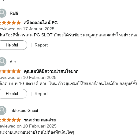
Raffi
สล็อตออนไลน์ PG
eviewed on 17 Januari 2025
ป็นเรื่องดีที่การเล่น PG SLOT มักจะได้รับชัยชนะสูงสุดและผลกำไรอย่างต่อเ
Report
Helpful
Ajis
คุณสมบัติมีความน่าสนใจมาก
eviewed on 10 Februari 2025
ล็อต-เบ-ท-10-สตางค์-ค่าย-ไหน ก้าวสู่แชมป์โป๊กเกอร์ออนไลน์ด้วยกลยุทธ์ชั
Report
Helpful
Tiktokers Gabut
ชนะง่าย ถอนง่าย
eviewed on 10 Februari 2025
นะง่ายและถอนง่ายโดยไม่ต้องหักเงินใดๆ