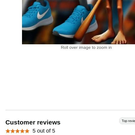
Roll over image to zoom in
Customer reviews
Top revi
5 out of 5