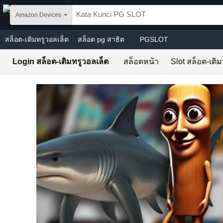
Skip to main content
Amazon Devices
สล็อต-เติมทรูวอลเล็ต
สล็อต pg สาธิต
PGSLOT
Login สล็อต-เติมทรูวอลเล็ต
สล็อตหน้า
Slot สล็อต-เติ