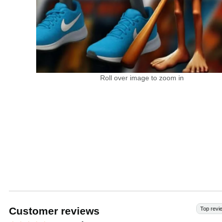
Roll over image to zoom in
Customer reviews
Top revi