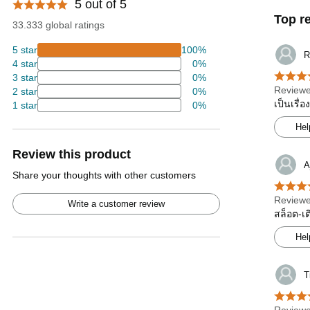
5 out of 5
Top r
33.333 global ratings
5 star
100%
R
4 star
0%
3 star
0%
Reviewe
2 star
0%
เป็นเรื่
1 star
0%
Hel
Review this product
A
Share your thoughts with other customers
Reviewe
Write a customer review
สล็อต-เต
Hel
T