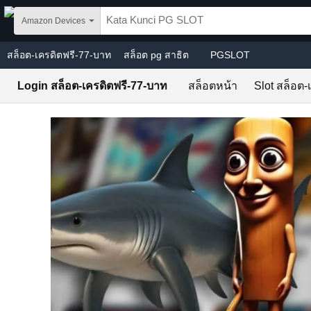
Skip to main content
Amazon Devices
สล็อต-เครดิตฟรี-77-บาท
สล็อต pg สาธิต
PGSLOT
Login สล็อต-เครดิตฟรี-77-บาท
สล็อตหน้า
Slot สล็อต-