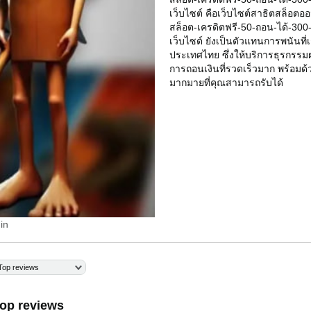
เว็บไซต์ คือเว็บไซต์สาธิตสล็อต
สล็อต-เครดิตฟรี-50-ถอน-ได้-300
เว็บไซต์ ยังเป็นตัวแทนการพนันที่เช
ประเทศไทย ซึ่งให้บริการธุรกรรม
การถอนเงินที่รวดเร็วมาก พร้อมด้
มากมายที่คุณสามารถรับได้
in
Top reviews
op reviews