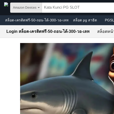
Skip to main content
Amazon Devices
สล็อต-เครดิตฟรี-50-ถอน-ได้-300-วอ-เลท
สล็อต pg สาธิต
PGS
Login สล็อต-เครดิตฟรี-50-ถอน-ได้-300-วอ-เลท
สล็อตหน้