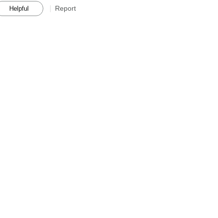
Report
Helpful