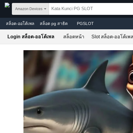
Skip to main content
Amazon Devices
สล็อต-ออโต้เพล
สล็อต pg สาธิต
PGSLOT
Login สล็อต-ออโต้เพล
สล็อตหน้า
Slot สล็อต-ออโต้เพ