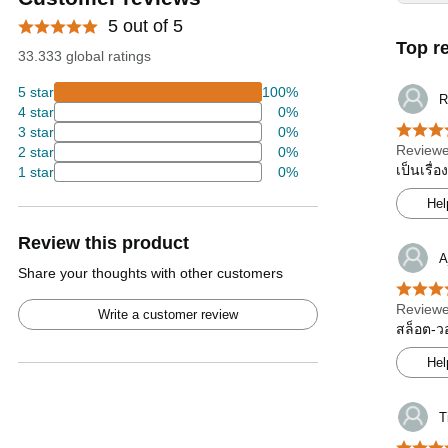
5 out of 5
Top r
33.333 global ratings
5 star
100%
R
4 star
0%
3 star
0%
Reviewe
2 star
0%
เป็นเรื่
1 star
0%
Hel
Review this product
A
Share your thoughts with other customers
Reviewe
Write a customer review
สล็อต-วอ
Hel
T