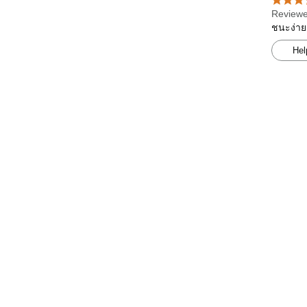
Reviewe
ชนะง่าย
Hel