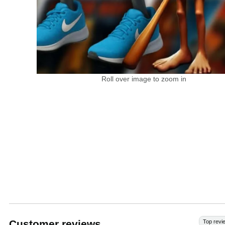
Roll over image to zoom in
Customer reviews
Top revi