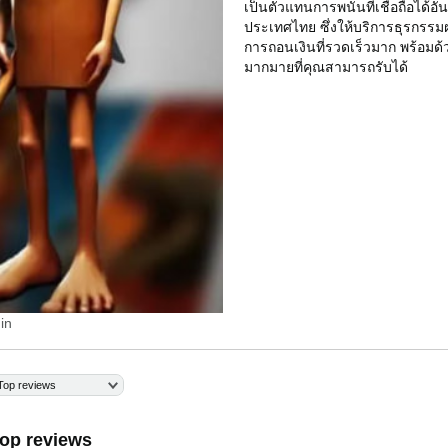
เป็นตัวแทนการพนันที่เชื่อถือได้อั
ประเทศไทย ซึ่งให้บริการธุรกรรม
การถอนเงินที่รวดเร็วมาก พร้อมด้
มากมายที่คุณสามารถรับได้
in
Top reviews
op reviews