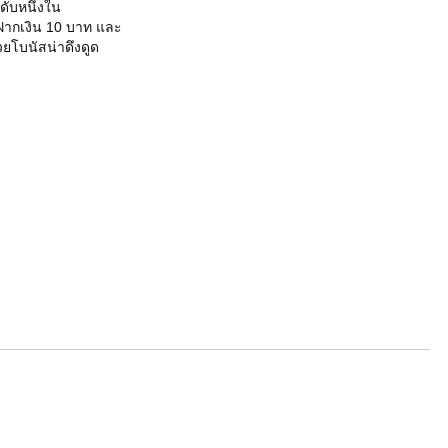
นดับหนึ่งใน
ฝากเงิน 10 บาท และ
วยโบนัสน่าดึงดูด