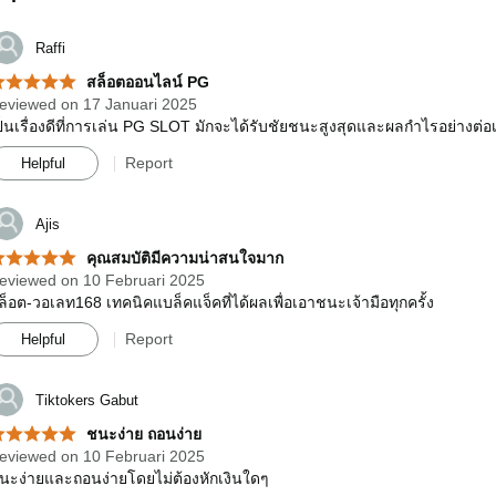
Raffi
สล็อตออนไลน์ PG
eviewed on 17 Januari 2025
ป็นเรื่องดีที่การเล่น PG SLOT มักจะได้รับชัยชนะสูงสุดและผลกำไรอย่างต่อเ
Report
Helpful
Ajis
คุณสมบัติมีความน่าสนใจมาก
eviewed on 10 Februari 2025
ล็อต-วอเลท168 เทคนิคแบล็คแจ็คที่ได้ผลเพื่อเอาชนะเจ้ามือทุกครั้ง
Report
Helpful
Tiktokers Gabut
ชนะง่าย ถอนง่าย
eviewed on 10 Februari 2025
นะง่ายและถอนง่ายโดยไม่ต้องหักเงินใดๆ