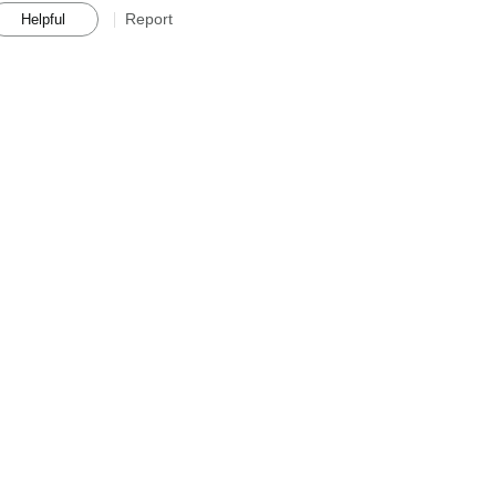
Report
Helpful