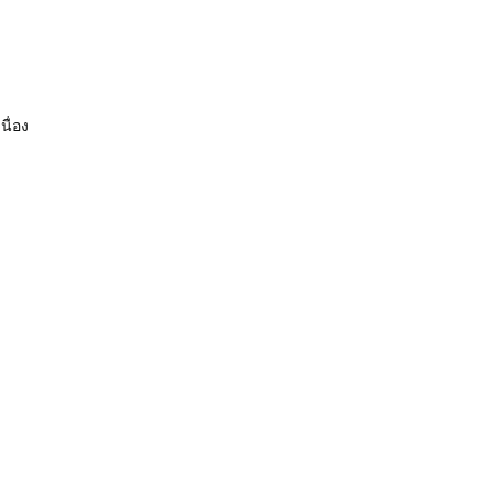
นื่อง