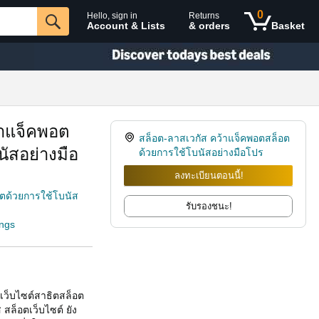
0
Hello, sign in
Returns
Account & Lists
& orders
Basket
้าแจ็คพอต
สล็อต-ลาสเวกัส คว้าแจ็คพอตสล็อต
ัสอย่างมือ
ด้วยการใช้โบนัสอย่างมือโปร
ลงทะเบียนตอนนี้!
อตด้วยการใช้โบนัส
รับรองชนะ!
ings
อเว็บไซต์สาธิตสล็อต
สล็อตเว็บไซต์ ยัง