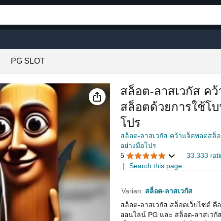
PG SLOT
สล็อต-ลาสเวกัส คว
สล็อตด้วยการใช้โบน
โปร
สล็อต-ลาสเวกัส คว้าแจ็คพอตสล็
อย่างมือโปร
5
33.333 rat
|
Search this page
Varian:
สล็อต-ลาสเวกัส
สล็อต-ลาสเวกัส สล็อตเว็บไซต์ คื
ออนไลน์ PG และ สล็อต-ลาสเวกัส 