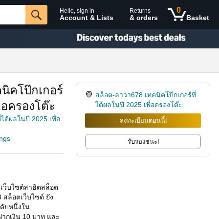
0
Hello, sign in
Returns
Account & Lists
& orders
Basket
นิคโป๊กเกอร์
สล็อต-ลาวา678 เทคนิคโป๊กเกอร์ที่
พื่อครองโต๊ะ
ได้ผลในปี 2025 เพื่อครองโต๊ะ
ได้ผลในปี 2025 เพื่อ
ลงทะเบียนตอนนี้!
ings
รับรองชนะ!
เว็บไซต์สาธิตสล็อต
ล็อตเว็บไซต์ ยัง
นดับหนึ่งใน
ฝากเงิน 10 บาท และ