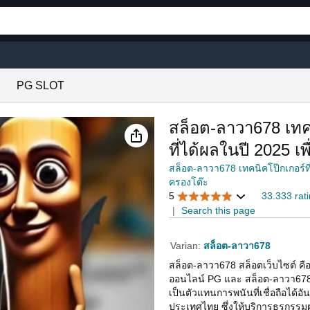
PG SLOT
สล็อต-ลาวา678 เทค
ที่ได้ผลในปี 2025 เ
สล็อต-ลาวา678 เทคนิคโป๊กเกอร์ที่
ครองโต๊ะ
5
33.333 rat
|
Search this page
Varian:
สล็อต-ลาวา678
สล็อต-ลาวา678 สล็อตเว็บไซต์ คือ
ออนไลน์ PG และ สล็อต-ลาวา678 ส
เป็นตัวแทนการพนันที่เชื่อถือได้อั
ประเทศไทย ซึ่งให้บริการธุรกรรม