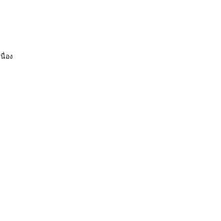
นื่อง