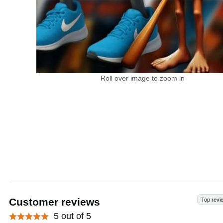
Roll over image to zoom in
Customer reviews
Top revi
5 out of 5