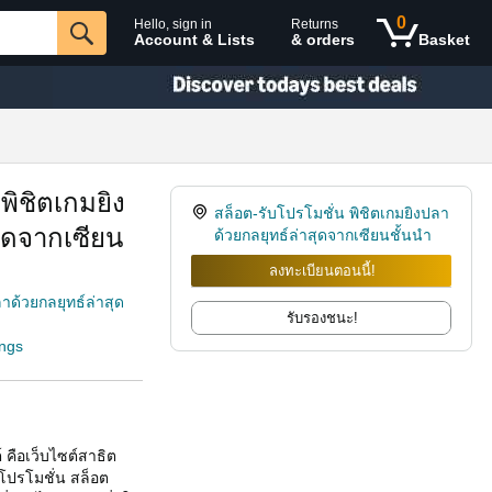
0
Hello, sign in
Returns
Account & Lists
& orders
Basket
พิชิตเกมยิง
สล็อต-รับโปรโมชั่น พิชิตเกมยิงปลา
ุดจากเซียน
ด้วยกลยุทธ์ล่าสุดจากเซียนชั้นนำ
ลงทะเบียนตอนนี้!
าด้วยกลยุทธ์ล่าสุด
รับรองชนะ!
ings
 คือเว็บไซต์สาธิต
โปรโมชั่น สล็อต