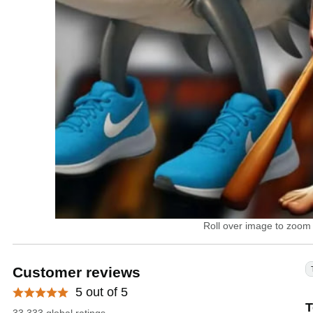
Roll over image to zoom 
Customer reviews
5 out of 5
T