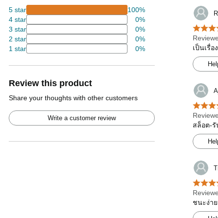
5 star
100%
R
4 star
0%
3 star
0%
Reviewe
2 star
0%
เป็นเรื่
1 star
0%
Hel
Review this product
A
Share your thoughts with other customers
Reviewe
Write a customer review
สล็อต-รั
Hel
T
Reviewe
ชนะง่าย