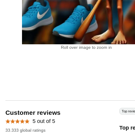
Roll over image to zoom in
Customer reviews
Top revi
5 out of 5
Top r
33.333 global ratings