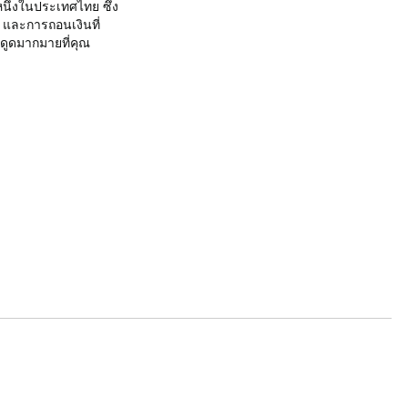
หนึ่งในประเทศไทย ซึ่ง
 และการถอนเงินที่
ดูดมากมายที่คุณ