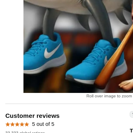
Roll over image to zoom 
Customer reviews
5 out of 5
T