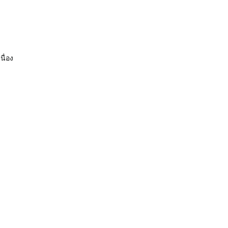
นื่อง