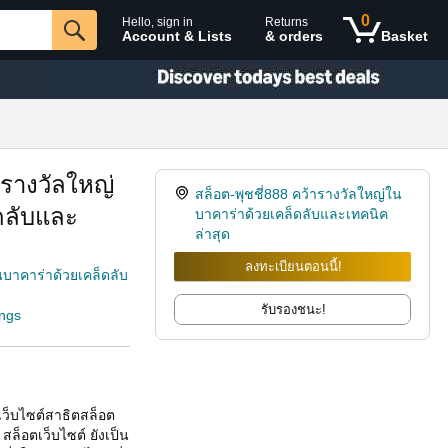
0
Hello, sign in
Returns
Account & Lists
& orders
Basket
ารางวัลใหญ่
สล็อต-พุชชี่888 คว้ารางวัลใหญ่ใน
ดลับและ
บาคาร่าด้วยเคล็ดลับและเทคนิค
ล่าสุด
ลงทะเบียนตอนนี้!
นบาคาร่าด้วยเคล็ดลับ
รับรองชนะ!
ings
อเว็บไซต์สาธิตสล็อต
สล็อตเว็บไซต์ ยังเป็น