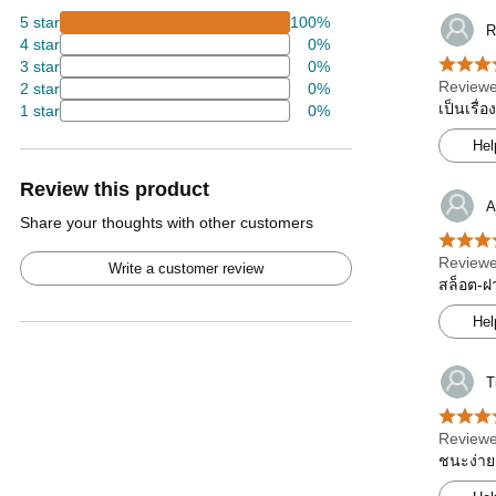
5 star
100%
R
4 star
0%
3 star
0%
Reviewe
2 star
0%
เป็นเรื่
1 star
0%
Hel
Review this product
A
Share your thoughts with other customers
Reviewe
Write a customer review
สล็อต-ฝา
Hel
T
Reviewe
ชนะง่าย