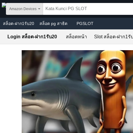
Skip to main content
Amazon Devices
สล็อต-ฝาก1รับ20
สล็อต pg สาธิต
PGSLOT
Login สล็อต-ฝาก1รับ20
สล็อตหน้า
Slot สล็อต-ฝาก1รั