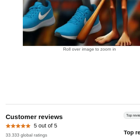
Roll over image to zoom in
Customer reviews
Top revi
5 out of 5
Top r
33.333 global ratings