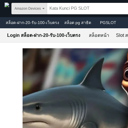
Skip to main content
Amazon Devices
สล็อต-ฝาก-20-รับ-100-เว็บตรง
สล็อต pg สาธิต
PGSLOT
Login สล็อต-ฝาก-20-รับ-100-เว็บตรง
สล็อตหน้า
Slot 