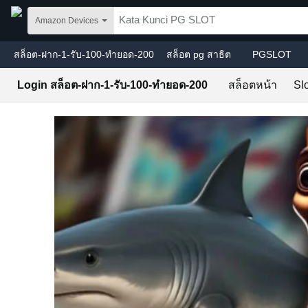
Skip to main content
Amazon Devices
สล็อต-ฝาก-1-รับ-100-ทำยอด-200
สล็อต pg สาธิต
PGSLOT
Login สล็อต-ฝาก-1-รับ-100-ทำยอด-200
สล็อตหน้า
Sl