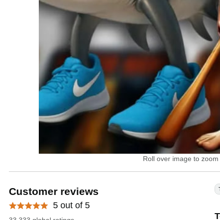
Roll over image to zoom 
Customer reviews
5 out of 5
T