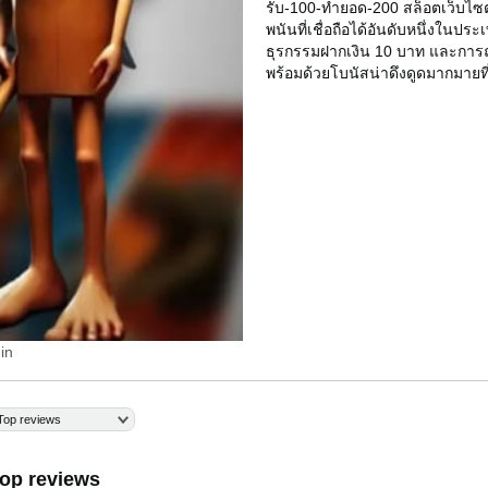
รับ-100-ทำยอด-200 สล็อตเว็บไซต
พนันที่เชื่อถือได้อันดับหนึ่งในประ
ธุรกรรมฝากเงิน 10 บาท และการถ
พร้อมด้วยโบนัสน่าดึงดูดมากมายท
in
Top reviews
op reviews