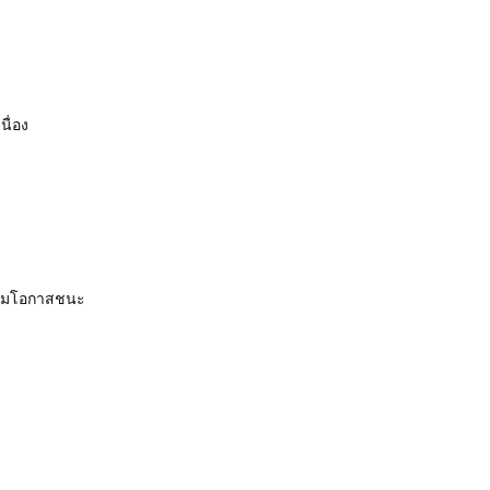
นื่อง
เพิ่มโอกาสชนะ