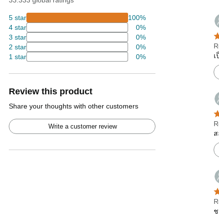
33.333 global ratings
5 star
100%
4 star
0%
3 star
0%
R
2 star
0%
เ
1 star
0%
Review this product
Share your thoughts with other customers
R
Write a customer review
ส
R
ช