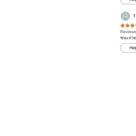
T
Reviewe
ชนะง่าย
Hel