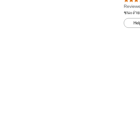
Reviewe
ชนะง่าย
Hel