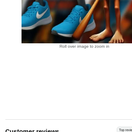
Roll over image to zoom in
Customer reviews
Top revi