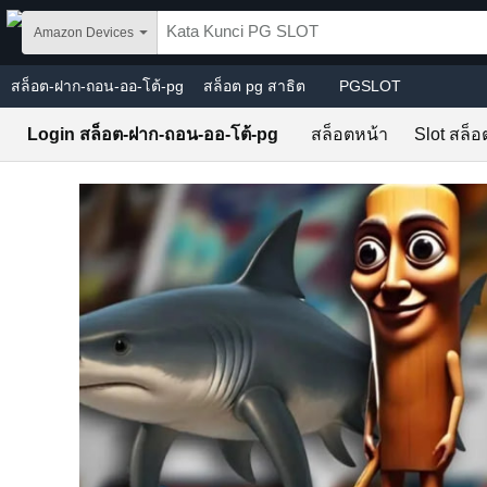
Skip to main content
Amazon Devices
สล็อต-ฝาก-ถอน-ออ-โต้-pg
สล็อต pg สาธิต
PGSLOT
Login สล็อต-ฝาก-ถอน-ออ-โต้-pg
สล็อตหน้า
Slot สล็