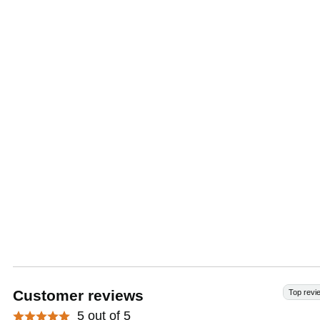
Customer reviews
Top revi
5 out of 5